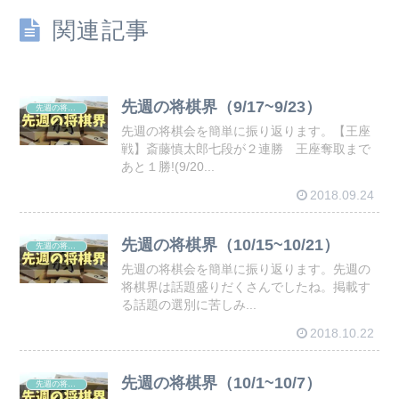
関連記事
先週の将棋界（9/17~9/23）
先週の将棋会
先週の将棋会を簡単に振り返ります。【王座
戦】斎藤慎太郎七段が２連勝 王座奪取まで
あと１勝!(9/20...
2018.09.24
先週の将棋界（10/15~10/21）
先週の将棋会
先週の将棋会を簡単に振り返ります。先週の
将棋界は話題盛りだくさんでしたね。掲載す
る話題の選別に苦しみ...
2018.10.22
先週の将棋界（10/1~10/7）
先週の将棋会