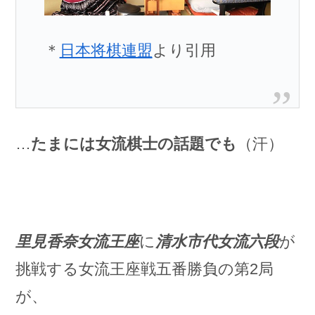
＊
日本将棋連盟
より引用
…
たまには女流棋士の話題でも
（汗）
里見香奈女流王座
に
清水市代女流六段
が
挑戦する女流王座戦五番勝負の第2局
が、