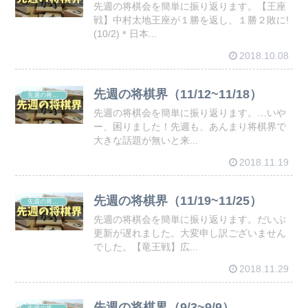
先週の将棋会を簡単に振り返ります。【王座
戦】中村太地王座が１勝を返し、１勝２敗に!
(10/2)＊日本...
2018.10.08
先週の将棋界（11/12~11/18）
先週の将棋会
先週の将棋会を簡単に振り返ります。…いや
ー、困りました！先週も、あんまり将棋界で
大きな話題が無いと来...
2018.11.19
先週の将棋界（11/19~11/25）
先週の将棋会
先週の将棋会を簡単に振り返ります。だいぶ
更新が遅れました。大変申し訳ございません
でした。【竜王戦】広...
2018.11.29
先週の将棋界（9/3~9/9）
先週の将棋会