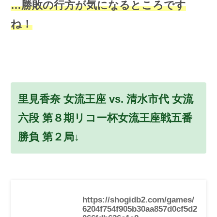
…勝敗の行方が気になるところです
ね！
里見香奈 女流王座 vs. 清水市代 女流
六段 第８期リコー杯女流王座戦五番
勝負 第２局↓
https://shogidb2.com/games/
6204f754f905b30aa857d0cf5d2