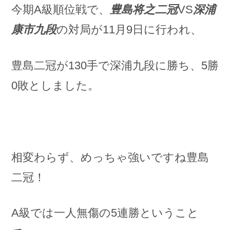
今期A級順位戦で、
豊島将之二冠
VS
深浦
康市九段
の対局が11月9日に行われ、
豊島二冠が130手で深浦九段に勝ち、5勝
0敗としました。
相変わらず、めっちゃ強いですね豊島
二冠！
A級では一人無傷の5連勝ということ