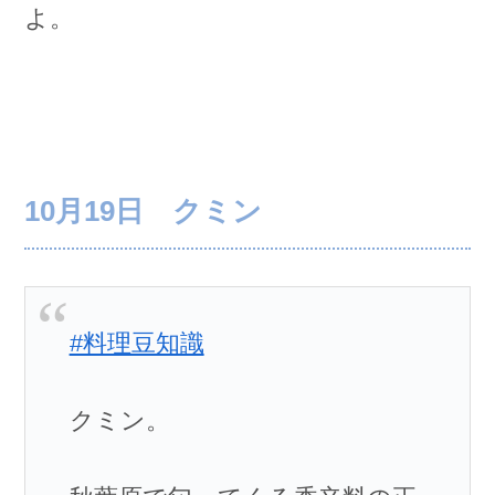
よ。
10月19日 クミン
#料理豆知識
クミン。