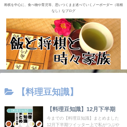
将棋を中心に、食べ物や育児等、思いつくまま述べていくノーボーダー（垣根
なし）なブログ
【料理豆知識】
【料理豆知識】12月下半期
【料理豆知識】
今までの【料理豆知識】まとめました
12月下半期ツイッター上で私がつぶや