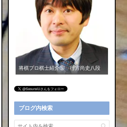
将棋プロ棋士紹介⑨ 行方尚史八段
ブログ内検索