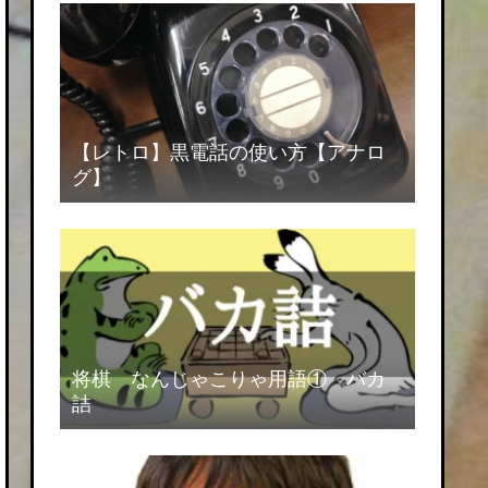
【レトロ】黒電話の使い方【アナロ
グ】
将棋 なんじゃこりゃ用語① バカ
詰