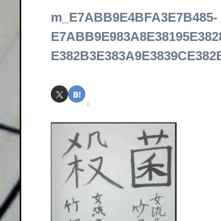
m_E7ABB9E4BFA3E7B485-
E7ABB9E983A8E38195E382
E382B3E383A9E3839CE382
0