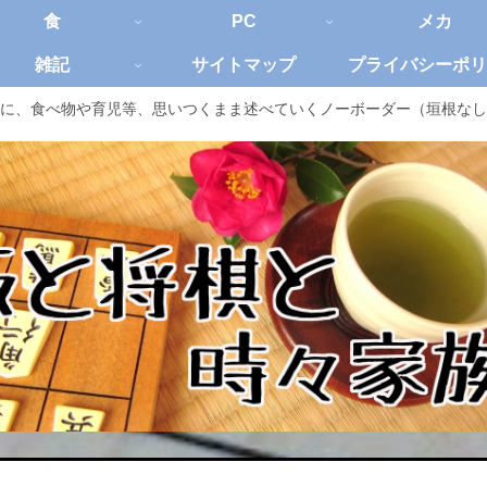
食
PC
メカ
雑記
サイトマップ
プライバシーポリ
に、食べ物や育児等、思いつくまま述べていくノーボーダー（垣根なし