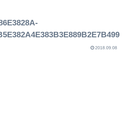
86E3828A-
B5E382A4E383B3E889B2E7B499
2018.09.08