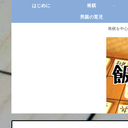
はじめに
将棋
男親の育児
将棋を中心