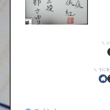
シ
うにを