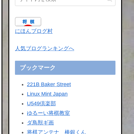
にほんブログ村
人気ブログランキングへ
ブックマーク
221B Baker Street
Linux Mint Japan
U549倶楽部
ゆるーい将棋教室
ダ鳥獣ギ画
将棋アンテナ 棒銀くん