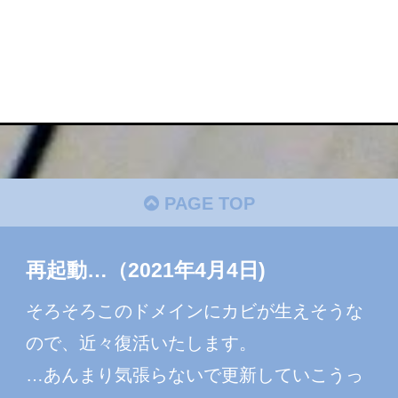
PAGE TOP
再起動…（2021年4月4日)
そろそろこのドメインにカビが生えそうな
ので、近々復活いたします。
…あんまり気張らないで更新していこうっ