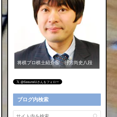
将棋プロ棋士紹介⑨ 行方尚史八段
ブログ内検索