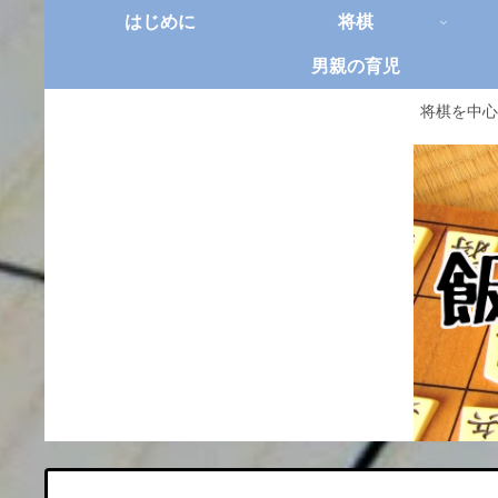
はじめに
将棋
男親の育児
将棋を中心