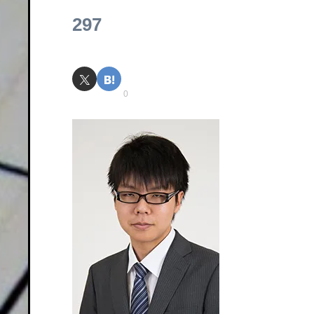
297
0