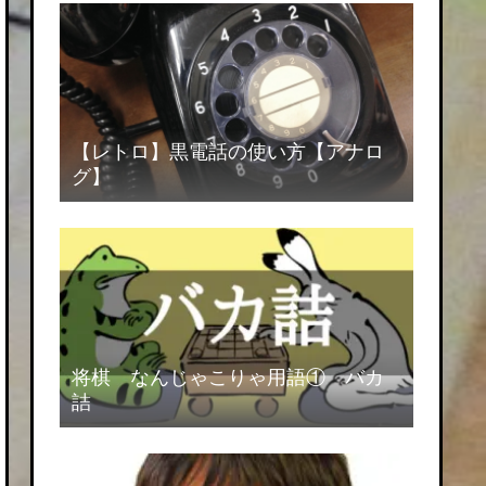
【レトロ】黒電話の使い方【アナロ
グ】
将棋 なんじゃこりゃ用語① バカ
詰