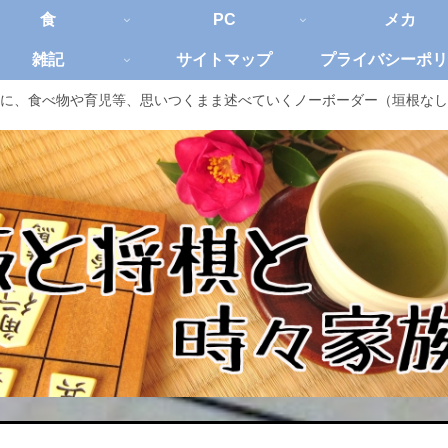
食
PC
メカ
雑記
サイトマップ
プライバシーポリ
に、食べ物や育児等、思いつくまま述べていくノーボーダー（垣根なし