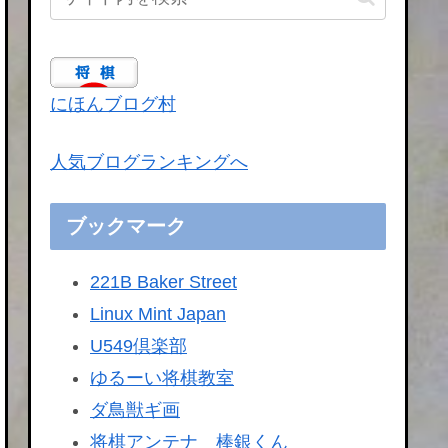
にほんブログ村
人気ブログランキングへ
ブックマーク
221B Baker Street
Linux Mint Japan
U549倶楽部
ゆるーい将棋教室
ダ鳥獣ギ画
将棋アンテナ 棒銀くん