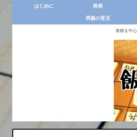
はじめに
将棋
男親の育児
将棋を中心