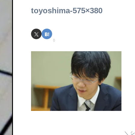
toyoshima-575×380
0
シ