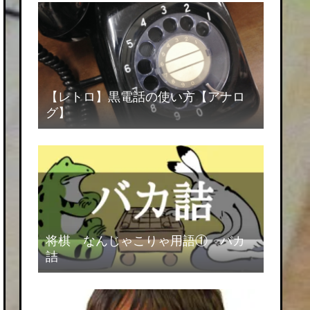
【レトロ】黒電話の使い方【アナロ
グ】
将棋 なんじゃこりゃ用語① バカ
詰