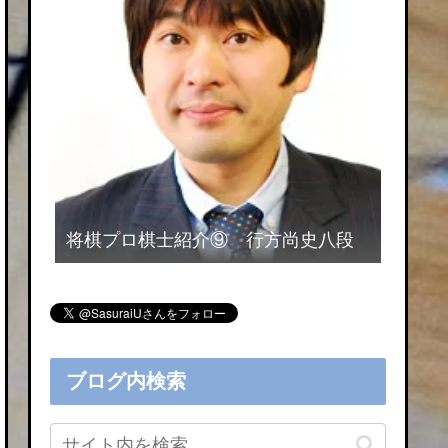
将棋プロ棋士紹介⑨ 行方尚史八段
ブログ内検索