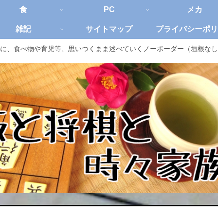
食
PC
メカ
雑記
サイトマップ
プライバシーポリ
に、食べ物や育児等、思いつくまま述べていくノーボーダー（垣根なし