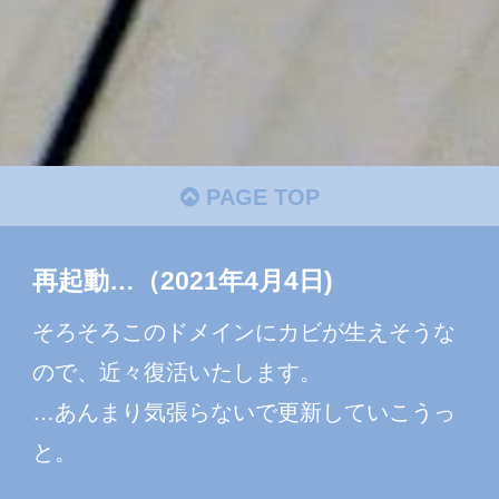
PAGE TOP
再起動…（2021年4月4日)
そろそろこのドメインにカビが生えそうな
ので、近々復活いたします。
…あんまり気張らないで更新していこうっ
と。