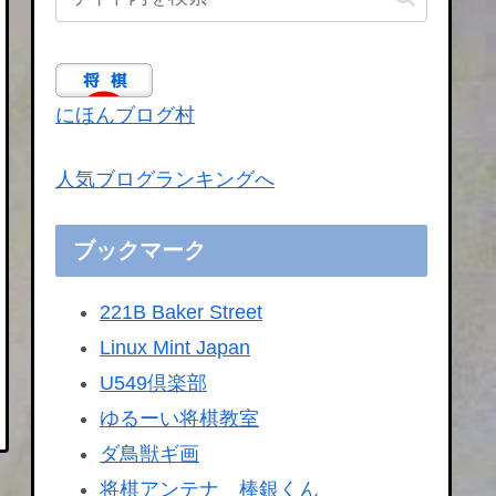
にほんブログ村
人気ブログランキングへ
ブックマーク
221B Baker Street
Linux Mint Japan
U549倶楽部
ゆるーい将棋教室
ダ鳥獣ギ画
将棋アンテナ 棒銀くん