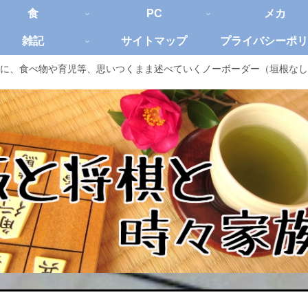
食
PC
メカ
雑記
サイトマップ
プライバシーポリ
に、食べ物や育児等、思いつくまま述べていくノーボーダー（垣根なし