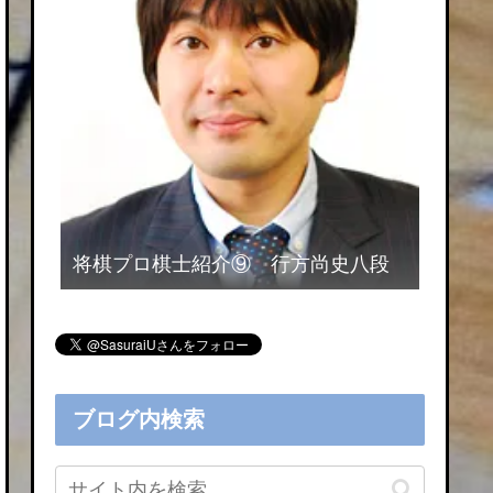
将棋プロ棋士紹介⑨ 行方尚史八段
ブログ内検索