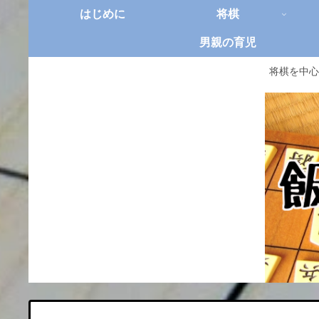
はじめに
将棋
男親の育児
将棋を中心