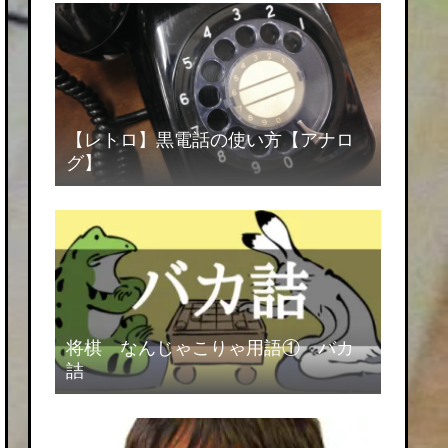
【レトロ】黒電話の使い方【アナロ
グ】
将棋 なんじゃこりゃ用語① バカ
詰