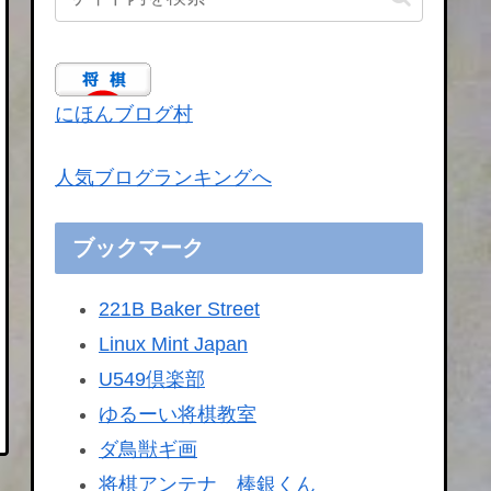
にほんブログ村
人気ブログランキングへ
ブックマーク
221B Baker Street
Linux Mint Japan
U549倶楽部
ゆるーい将棋教室
ダ鳥獣ギ画
将棋アンテナ 棒銀くん